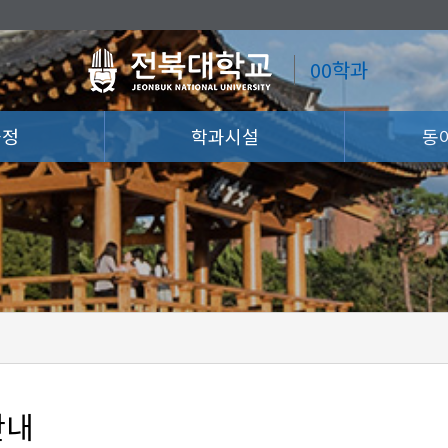
00학과
과정
학과시설
동
안내