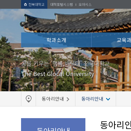
전북대학교
대학포털시스템
오아시스
학과소개
교육
꿈을 키우는 '행복 배움터' 전북대학교
The Best Glocal University
동아리안내
동아리안내
동아리
동아리안내