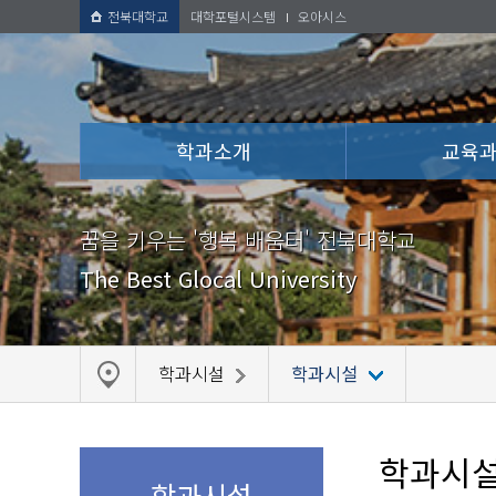
전북대학교
대학포털시스템
오아시스
학과소개
교육
꿈을 키우는 '행복 배움터' 전북대학교
The Best Glocal University
학과시설
학과시설
학과시
학과시설