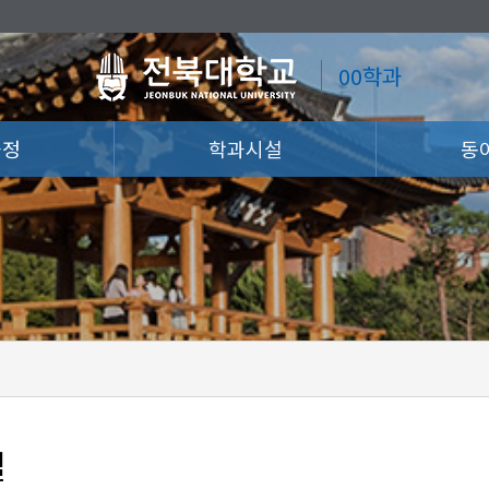
00학과
과정
학과시설
동
설