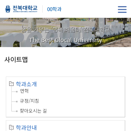
00학과
꿈을 키우는 '행복 배움터' 전북대학교
The Best Glocal University
사이트맵
학과소개
연혁
규정/지침
찾아오시는 길
학과안내