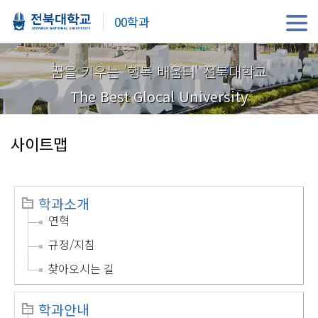
00학과
꿈을 키우는 '행복 배움터' 전북대학교
The Best Glocal University
사이트맵
학과소개
연혁
규정/지침
찾아오시는 길
학과안내